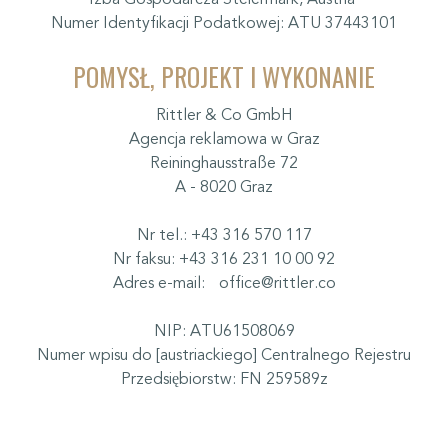
Izba Gospodarcza Steiermark, Austria
Numer Identyfikacji Podatkowej: ATU 37443101
POMYSŁ, PROJEKT I WYKONANIE
Rittler & Co GmbH
Agencja reklamowa w Graz
Reininghausstraße 72
A - 8020 Graz
Nr tel.: +43 316 570 117
Nr faksu: +43 316 231 10 00 92
Adres e-mail: office@rittler.co
NIP: ATU61508069
Numer wpisu do [austriackiego] Centralnego Rejestru
Przedsiębiorstw: FN 259589z