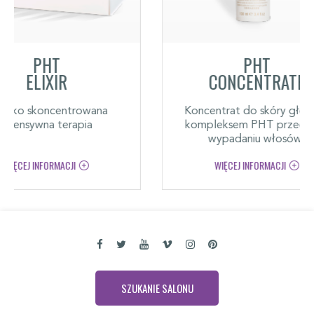
PHT
R
CONCENTRATE
ntrowana
Koncentrat do skóry głowy z
erapia
kompleksem PHT przeciwko
wypadaniu włosów.
CJI
WIĘCEJ INFORMACJI
SZUKANIE SALONU